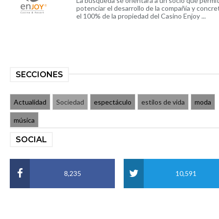
La búsqueda se orientará a un socio que permi
potenciar el desarrollo de la compañía y concre
el 100% de la propiedad del Casino Enjoy ...
SECCIONES
Actualidad
Sociedad
espectáculo
estilos de vida
moda
música
SOCIAL
8,235
10,591