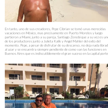
En tanto, uno de sus creadores, Pepe Cibrian se tomó unas merecidas
vacaciones en México, mas precisamente en Puerto Morelos y luego
partieron a Miami, junto a su pareja, Santiago Zenobi que a su vez es u
de los productores junto a Julieta Kalik y Angel Mahler del exito del
momento. Pepe, a pesar de disfrutar de su descanso, no deja nada libra
al azar y se encuentra siempre pendiente de como van las funciones en
Buenos Aires que es indiscutiblemente el gran suceso en la capital port