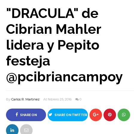
"DRACULA" de
Cibrian Mahler
lidera y Pepito
festeja
@pcibriancampoy
By
Carlos R. Martinez
At febrero 25, 2016
0
SHARE ON
SHARE ON TWITTER
FACEBOOK