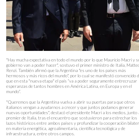
"Hay mucha expectativa en todo el mundo por lo que Mauricio Macri y s
gobierno van a poder hacer", sostuvo el primer ministro de Italia, Matte
Renzi. También afirmó que la Argentina "es uno de los países más
hermosos y más ricos del mundo", por lo cual se manifestó convencido 
que en esta "nueva etapa" el país “va a poder seguramente entrecruzar
esperanzas de tantos hombres en América Latina, en Europa y en el
mundo”.
"Queremos que la Argentina vuelva a abrir su puertas para que otros
italianos vengan a ayudarnos a crecer y que juntos podamos generar
nuevas oportunidades", destacó el presidente Macri a los medios, junto 
premier de Italia, tras el encuentro que sostuvieron para estrechar los
lazos históricos entre ambos países y profundizar la cooperación bilater
en materia energética, agroalimentaria, científica tecnológica y de
infraestructura, entre otros campos.