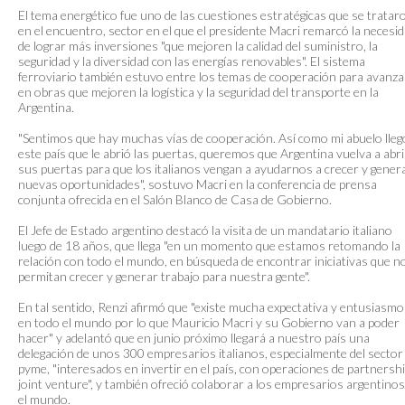
El tema energético fue uno de las cuestiones estratégicas que se tratar
en el encuentro, sector en el que el presidente Macri remarcó la necesi
de lograr más inversiones "que mejoren la calidad del suministro, la
seguridad y la diversidad con las energías renovables". El sistema
ferroviario también estuvo entre los temas de cooperación para avanza
en obras que mejoren la logística y la seguridad del transporte en la
Argentina.
"Sentimos que hay muchas vías de cooperación. Así como mi abuelo lleg
este país que le abrió las puertas, queremos que Argentina vuelva a abri
sus puertas para que los italianos vengan a ayudarnos a crecer y gener
nuevas oportunidades", sostuvo Macri en la conferencia de prensa
conjunta ofrecida en el Salón Blanco de Casa de Gobierno.
El Jefe de Estado argentino destacó la visita de un mandatario italiano
luego de 18 años, que llega "en un momento que estamos retomando la
relación con todo el mundo, en búsqueda de encontrar iniciativas que n
permitan crecer y generar trabajo para nuestra gente".
En tal sentido, Renzi afirmó que "existe mucha expectativa y entusiasmo
en todo el mundo por lo que Mauricio Macri y su Gobierno van a poder
hacer" y adelantó que en junio próximo llegará a nuestro país una
delegación de unos 300 empresarios italianos, especialmente del sector
pyme, "interesados en invertir en el país, con operaciones de partnershi
joint venture", y también ofreció colaborar a los empresarios argentino
el mundo.