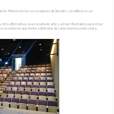
to Peloni son los co-creadores de Border y el edificio es un
otra alternativa, una escuela de arte y un bar diseñados para crear,
en un entorno que invita a disfrutar de cada vivencia como única,