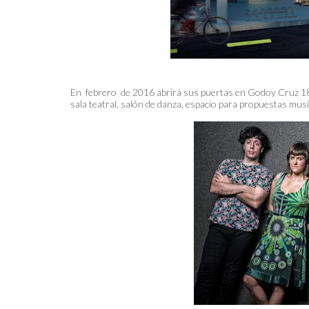
En febrero de 2016 abrirá sus puertas en Godoy Cruz 18
sala teatral, salón de danza, espacio para propuestas music