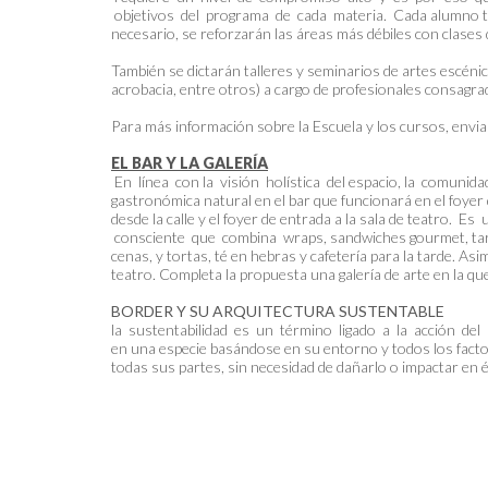
objetivos del programa de cada materia. Cada alumno ten
necesario, se reforzarán las áreas más débiles con clases
También se dictarán talleres y seminarios de artes escénica
acrobacia, entre otros) a cargo de profesionales consagra
Para más información sobre la Escuela y los cursos, envia
EL BAR Y LA GALERÍA
En línea con la visión holística del espacio, la comuni
gastronómica natural en el bar que funcionará en el foyer 
desde la calle y el foyer de entrada a la sala de teatr
consciente que combina wraps, sandwiches gourmet, tart
cenas, y tortas, té en hebras y cafetería para la tarde. Asi
teatro. Completa la propuesta una galería de arte en la qu
BORDER Y SU ARQUITECTURA SUSTENTABLE
la sustentabilidad es un término ligado a la acción del h
en una especie basándose en su entorno y todos los facto
todas sus partes, sin necesidad de dañarlo o impactar en é