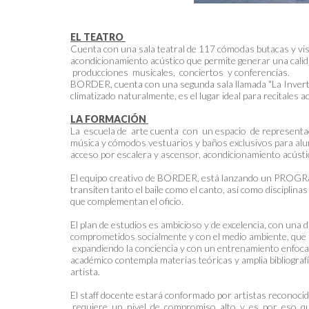
EL TEATRO
Cuenta con una sala teatral de 117 cómodas butacas y visib
acondicionamiento acústico que permite generar una cal
producciones musicales, conciertos y conferencias.
BORDER, cuenta con una segunda sala llamada "La Invertida"
climatizado naturalmente, es el lugar ideal para recitales a
LA FORMACIÓN
La escuela de arte cuenta con un espacio de representac
música y cómodos vestuarios y baños exclusivos para alum
acceso por escalera y ascensor, acondicionamiento acústic
El equipo creativo de BORDER, está lanzando un PR
transiten tanto el baile como el canto, así como disciplina
que complementan el oficio.
El plan de estudios es ambicioso y de excelencia, con una
comprometidos socialmente y con el medio ambiente, que se
expandiendo la conciencia y con un entrenamiento enfocad
académico contempla materias teóricas y amplia bibliografía
artista.
El staff docente estará conformado por artistas reconoci
requiere un nivel de compromiso alto y es por eso 