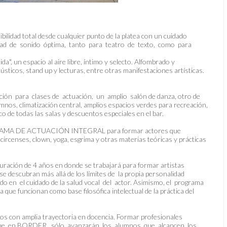
ilidad total desde cualquier punto de la platea con un cuidado
idad de sonido óptima, tanto para teatro de texto, como para
, un espacio al aire libre, íntimo y selecto. Alfombrado y
cústicos, stand up y lecturas, entre otras manifestaciones artísticas.
ión para clases de actuación, un amplio salón de danza, otro de
nos, climatización central, amplios espacios verdes para recreación,
o de todas las salas y descuentos especiales en el bar.
OGRAMA DE ACTUACIÓN INTEGRAL para formar actores que
s circenses, clown, yoga, esgrima y otras materias teóricas y prácticas
 duración de 4 años en donde se trabajará para formar artistas
 descubran más allá de los límites de la propia personalidad
o en el cuidado de la salud vocal del actor. Asimismo, el programa
 que funcionan como base filosófica intelectual de la práctica del
dos con amplia trayectoria en docencia. Formar profesionales
que en BORDER, sólo avanzarán los alumnos que alcancen los