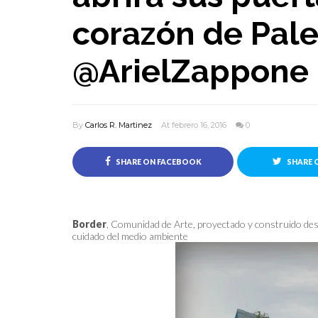
corazón de Pal
@ArielZappone
By
Carlos R. Martinez
At febrero 16, 2016
0
SHARE ON FACEBOOK
SHARE 
Border
, Comunidad de Arte, proyectado y construido desde
cuidado del medio ambiente