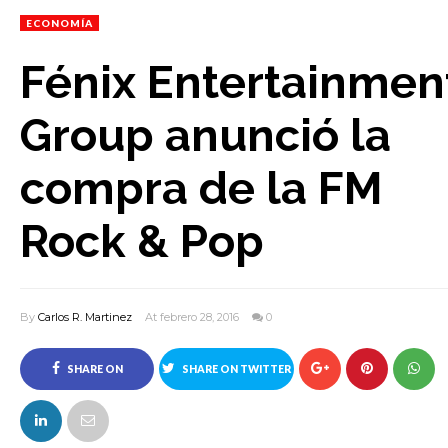
ECONOMÍA
Fénix Entertainmen
Group anunció la
compra de la FM
Rock & Pop
By
Carlos R. Martinez
At febrero 28, 2016
0
SHARE ON
SHARE ON TWITTER
FACEBOOK