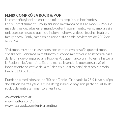
FENIX COMPRÓ LA ROCK & POP
La compañía global de entretenimiento amplía sus horizontes
Fénix Entertainment Group anunció la compra de la FM Rock & Pop. Co
más de tres décadas en el mundo del entretenimiento, Fenix amplía así 
unidades de negocio que hoy incluyen showbiz, deporte, cine, teatro y
family show. Fenix, también es accionista desde noviembre de 2012 de L
Rural SA.
"Estamos muy entusiasmados con este nuevo desafío que estamos
encarando. Tenemos la madurez y el conocimiento que se necesita para
darle un nuevo impulso a la Rock & Pop que marcó un hito en la historia
la Radio en la Argentina. Es una marca legendaria que construyó el
inconsciente colectivo de la música en nuestro país", destacó Marcelo
Fígoli, CEO de Fénix.
Fundada a mediados de los '80 por Daniel Grinbank, la 95.9 tuvo su ép
dorada en los '90 y fue la cuna de figuras que hoy son parte del ADN del
rock y del entretenimiento argentino.
www.fenix.com.ar
www.twitter.com/fenix
www.facebook.com/fenixargentina