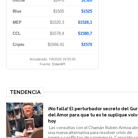
Oficial
$1470
$1520
Blue
$1505
$1525
MEP
$1520,3
$1528,1
CCL
$1578,4
$1580,7
Cripto
$1566,41
$1570
Actualizado: 7/8/2026 18:55:00
Fuente:
DolarAPI
TENDENCIA
¡No falla! El perturbador secreto del Gu
del Amor para que tu ex te suplique volv
hoy
Las consultas con el Chamán Rubén Armoa ab
una nueva alternativa para resolver crisis de
pareja y conflictos de convivencia. Conocido co.