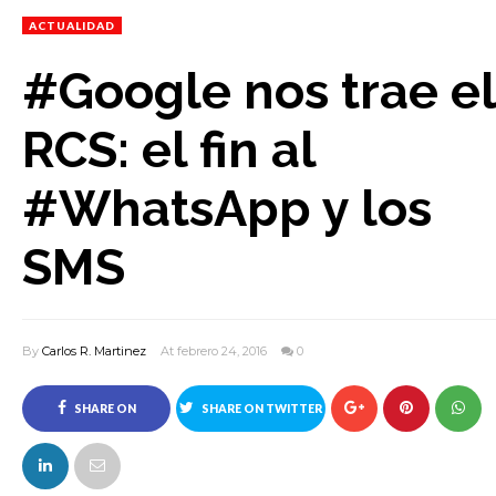
ACTUALIDAD
#Google nos trae el
RCS: el fin al
#WhatsApp y los
SMS
By
Carlos R. Martinez
At febrero 24, 2016
0
SHARE ON
SHARE ON TWITTER
FACEBOOK