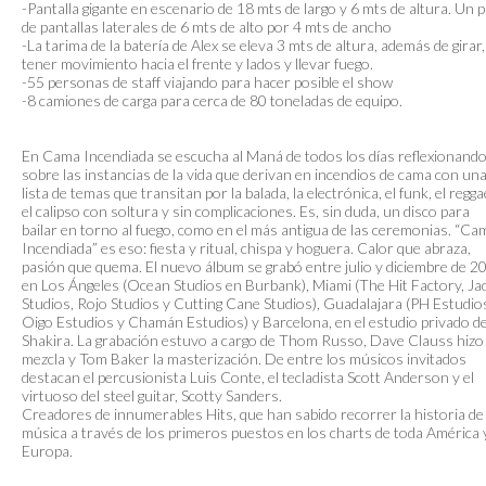
-Pantalla gigante en escenario de 18 mts de largo y 6 mts de altura. Un 
de pantallas laterales de 6 mts de alto por 4 mts de ancho
-La tarima de la batería de Alex se eleva 3 mts de altura, además de girar,
tener movimiento hacia el frente y lados y llevar fuego.
-55 personas de staff viajando para hacer posible el show
-8 camiones de carga para cerca de 80 toneladas de equipo.
En Cama Incendiada se escucha al Maná de todos los días reflexionand
sobre las instancias de la vida que derivan en incendios de cama con un
lista de temas que transitan por la balada, la electrónica, el funk, el regga
el calipso con soltura y sin complicaciones. Es, sin duda, un disco para
bailar en torno al fuego, como en el más antigua de las ceremonias. “Ca
Incendiada” es eso: fiesta y ritual, chispa y hoguera. Calor que abraza,
pasión que quema. El nuevo álbum se grabó entre julio y diciembre de 2
en Los Ángeles (Ocean Studios en Burbank), Miami (The Hit Factory, Ja
Studios, Rojo Studios y Cutting Cane Studios), Guadalajara (PH Estudio
Oigo Estudios y Chamán Estudios) y Barcelona, en el estudio privado d
Shakira. La grabación estuvo a cargo de Thom Russo, Dave Clauss hizo 
mezcla y Tom Baker la masterización. De entre los músicos invitados
destacan el percusionista Luis Conte, el tecladista Scott Anderson y el
virtuoso del steel guitar, Scotty Sanders.
Creadores de innumerables Hits, que han sabido recorrer la historia de 
música a través de los primeros puestos en los charts de toda América 
Europa.