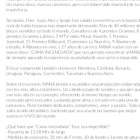
Un nuevo disco, nuevas canciones, pero con imborrable impronta de su
trayectoria.
Sin dudas, Fher, Juan, Alex y Sergio han sabido convertirse en la banda 
rock de habla hispana más importante del mundo: Mas de 40 millones d
discos vendidos en todo el mundo, Ganadores de 4 premios Grammy, 8
premios Grammy Latinos, 5 MTV video Music Awards, 5 Premios
Juventud, 15 Premios Billboard, 15 premios Lo Nuestro, 9 Ábumes de
estudio, 4 Álbumes en vivo, y 27 años de carrera, MANÁ vuelve con un
nuevo disco “CAMA INCENDIADA” que nos permite encontrar al MA
de siempre apoyado la experiencia acumulada de una carrera imparable.
El tour comprende también shows en: Mendoza, Córdoba, Rosario,
Uruguay, Paraguay, Corrientes, Tucumán y Buenos Aires.
Sobre el escenario, MANÁ brinda a su público una producción elaborada
con los más altos estándares. Un caleidoscopio de sonidos y pasajes qu
van más allá en su concepto, ofreciendo al mismo tiempo un sonido
renovado pero evocador. La banda pone alma y corazón en cada una de
canciones. Pone también dedicación, compromiso, amor y pasión. Todo 
salta al oído del público, haciendo que sea una de las bandas que mejor
suena en VIVO del mundo.
¿Qué hace que “Cama Incendiada” Tour sea imperdible?
-Pasarela de 11:58 Mts de largo
-Medidas de escenario: 20 mts de Frente, 10 de fondo y 16 mts de altur