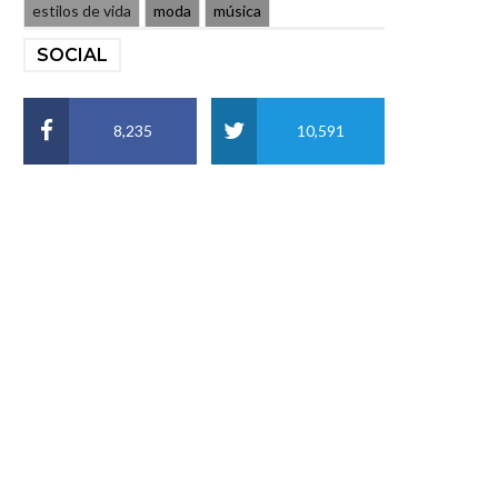
estilos de vida
moda
música
SOCIAL
8,235
10,591