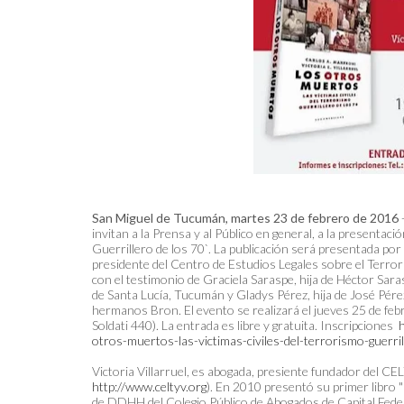
San Miguel de Tucumán, martes 23 de febrero de 2016
invitan a la Prensa y al Público en general, a la presentac
Guerrillero de los 70`. La publicación será presentada por 
presidente del Centro de Estudios Legales sobre el Terro
con el testimonio de Graciela Saraspe, hija de Héctor Sara
de Santa Lucía, Tucumán y Gladys Pérez, hija de José Pér
hermanos Bron. El evento se realizará el jueves 25 de fe
Soldati 440). La entrada es libre y gratuita. Inscripciones
otros-muertos-las-victimas-civiles-del-terrorismo-guer
Victoria Villarruel, es abogada, presiente fundador del C
http://www.celtyv.org
). En 2010 presentó su primer libro "
de DDHH del Colegio Público de Abogados de Capital Federa