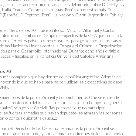
Venecia). Ha disertado en numerosos países del mundo sobre DDHH y las
 Italia, Francia, Colombia, Uruguay, Perú y en nuestro país. Fue
C (España), El Expreso (Perú), La Nación y Clarín (Argentina), Fohla y
rrillero de los 70“, fue escrito por Victoria Villarruel y Carlos
anfroni fue miembro del Grupo de Expertos de la OEA que redactó la
, en diferentes países, como consultor para gobiernos, empresas y
de las Naciones Unidas contra la Droga y el Crimen, la Organización
dos para el Desarrollo Internacional. Durante ocho años dirigió el
ueces y fiscales, en la Pontificia Universidad Católica Argentina.
los 70
as más complejos que hay dentro de la política argentina. Además de
nocer de lo que se habla para no perjudicar las expectativas de esos
DDHH.
miembros de la población civil y no combatiente. Qué se entiende
o a la protección debida a las personas civiles en tiempos de guerra,
onales", son población civil: "las personas que no participen
 de las fuerzas armadas que hayan depuesto las armas y las personas
 o por cualquier otra causa...".
para el Derecho de los Derechos Humanos la población civil se
ue no están en combate) y son víctimas de crímenes de lesa humanidad