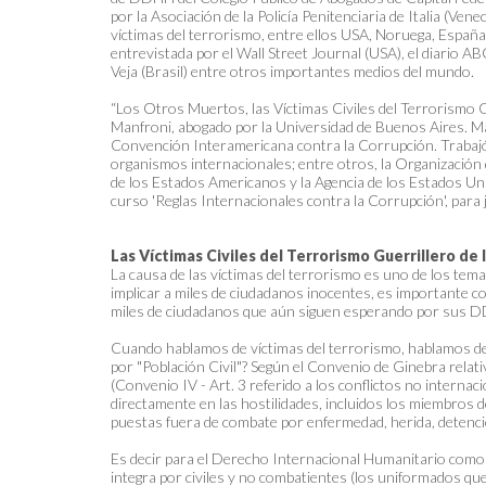
por la Asociación de la Policía Penitenciaria de Italia (
víctimas del terrorismo, entre ellos USA, Noruega, España,
entrevistada por el Wall Street Journal (USA), el diario AB
Veja (Brasil) entre otros importantes medios del mundo.
“Los Otros Muertos, las Víctimas Civiles del Terrorismo Gue
Manfroni, abogado por la Universidad de Buenos Aires. M
Convención Interamericana contra la Corrupción. Trabajó
organismos internacionales; entre otros, la Organización 
de los Estados Americanos y la Agencia de los Estados Uni
curso 'Reglas Internacionales contra la Corrupción', para j
Las Víctimas Civiles del Terrorismo Guerrillero de 
La causa de las víctimas del terrorismo es uno de los tem
implicar a miles de ciudadanos inocentes, es importante co
miles de ciudadanos que aún siguen esperando por sus 
Cuando hablamos de víctimas del terrorismo, hablamos de 
por "Población Civil"? Según el Convenio de Ginebra relativ
(Convenio IV - Art. 3 referido a los conflictos no internaci
directamente en las hostilidades, incluidos los miembros
puestas fuera de combate por enfermedad, herida, detención
Es decir para el Derecho Internacional Humanitario como 
integra por civiles y no combatientes (los uniformados q