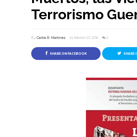
Terrorismo Guerr
By
Carlos R. Martinez
At febrero 23, 2016
0
SHARE ON FACEBOOK
SHARE 