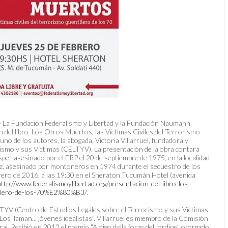
- La Fundación Federalismo y Libertad y la Fundación Naumann,
ión del libro Los Otros Muertos, las Víctimas Civiles del Terrorismo
uno de los autores, la abogada, Victoria Villarruel, fundadora y
rismo y sus Víctimas (CELTYV). La presentación de la obra contará
spe, asesinado por el ERP el 20 de septiembre de 1975, en la localidad
ez, asesinado por montoneros en 1974 durante el secuestro de los
brero de 2016, a las 19:30 en el Sheraton Tucumán Hotel (avenida
http://www.federalismoylibertad.org/presentacion-del-libro-los-
rillero-de-los-70%E2%80%B3/
.
ELTYV (Centro de Estudios Legales sobre el Terrorismo y sus Víctimas
Los llaman... jóvenes idealistas". Villarruel es miembro de la Comisión
l. Recibió en 2012 el premio "Amigo della forze dell´ordine" otorgado