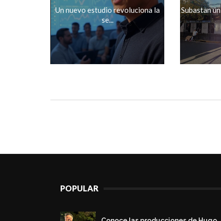
Un nuevo estudio revoluciona la
Subastan un
se...
POPULAR
Conoce las producciones de Hugo