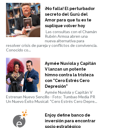
¡No falla! El perturbador
secreto del Gurú del
Amor para que tu ex te
suplique volver hoy
Las consultas con el Chamán
Rubén Armoa abren una
nueva alternativa para
resolver crisis de pareja y conflictos de convivencia.
Conocido co...
Aymée Nuviola y Capitán
V lanzan un potente
himno contra la tristeza
con "Cero Estrés Cero
Depresión"
Aymée Nuviola y Capitán V
Estrenan Nuevo Sencillo - Foto: Tumbao Media PR
Un Nuevo Éxito Musical: "Cero Estrés Cero Depre...
Enjoy define banco de
inversión para encontrar
socio estratégico