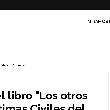
MIRAMOS 
olitica
Sociedad
 libro "Los otros
timas Civiles del