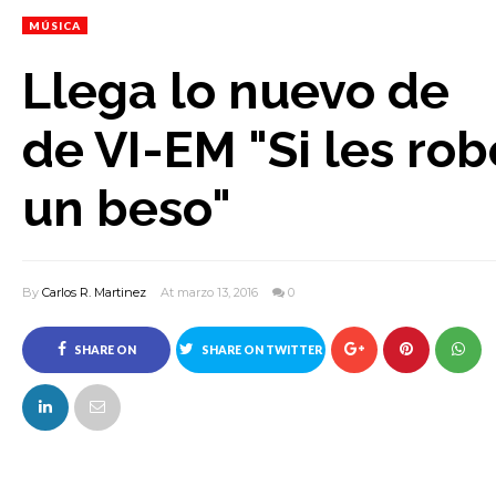
MÚSICA
Llega lo nuevo de
de VI-EM "Si les rob
un beso"
By
Carlos R. Martinez
At marzo 13, 2016
0
SHARE ON
SHARE ON TWITTER
FACEBOOK