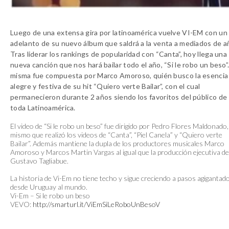
Luego de una extensa gira por latinoamérica vuelve VI-EM con un
adelanto de su nuevo álbum que saldrá a la venta a mediados de a
Tras liderar los rankings de popularidad con “Canta”, hoy llega una
nueva canción que nos hará bailar todo el año, “Si le robo un beso”.
misma fue compuesta por Marco Amoroso, quién busco la esencia
alegre y festiva de su hit “Quiero verte Bailar”, con el cual
permanecieron durante 2 años siendo los favoritos del público de
toda Latinoamérica.
El video de “Si le robo un beso” fue dirigido por Pedro Flores Maldonado,
mismo que realizó los videos de “Canta”, “Piel Canela” y “Quiero verte
Bailar”. Además mantiene la dupla de los productores musicales Marco
Amoroso y Marcos Martin Vargas al igual que la producción ejecutiva de
Gustavo Tagliabue.
La historia de Vi-Em no tiene techo y sigue creciendo a pasos agigantad
desde Uruguay al mundo.
Vi-Em – Si le robo un beso
VEVO:
http://smarturl.it/ViEmSiLeRoboUnBesoV