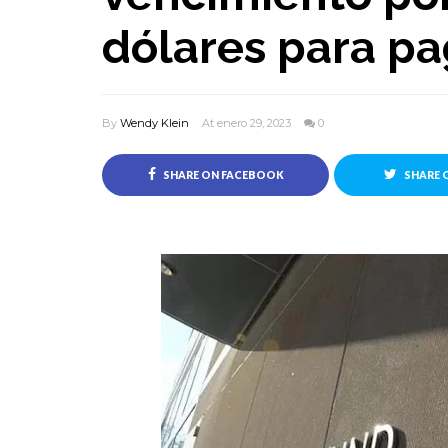
dólares para pa
By
Wendy Klein
At enero 29, 2023
0
SHARE ON FACEBOOK
SHARE 