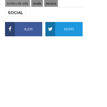
estilos de vida
moda
música
SOCIAL
8,235
10,591