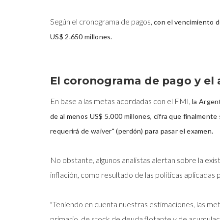
Según el cronograma de pagos,
con el vencimiento d
US$ 2.650 millones.
El coronograma de pago y el a
En base a las metas acordadas con el FMI,
la Argen
de al menos US$ 5.000 millones, cifra que finalmente 
requerirá de waiver" (perdón) para pasar el examen.
No obstante, algunos analistas alertan sobre la exis
inflación, como resultado de las políticas aplicadas p
"Teniendo en cuenta nuestras estimaciones, las meta
primario, de stock de deuda flotante y de acumulaci