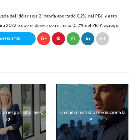
ada del ´dólar soja 2´ habría aportado 0,2% del PBI, y esto
ara 2022 o que el desvío sea mínimo (0,2% del PBI)", agregó.
ON TWITTER
 y riesgos laborales:
Un nuevo estudio revoluciona la
gu...
se...