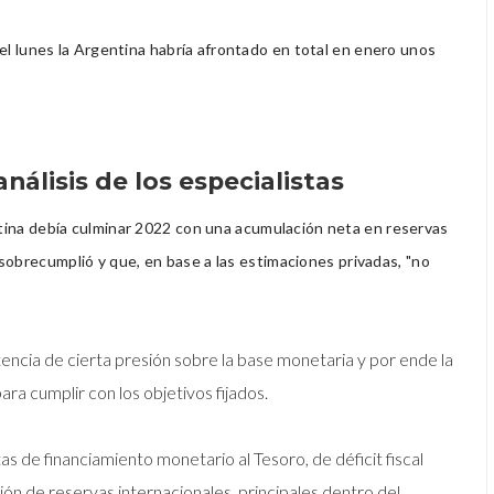
el lunes la Argentina habría afrontado en total en enero unos
nálisis de los especialistas
tina debía culminar 2022 con una acumulación neta en reservas
sobrecumplió y que, en base a las estimaciones privadas, "no
tencia de cierta presión sobre la base monetaria y por ende la
ara cumplir con los objetivos fijados.
s de financiamiento monetario al Tesoro, de déficit fiscal
ón de reservas internacionales, principales dentro del