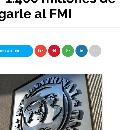
garle al FMI
ON TWITTER