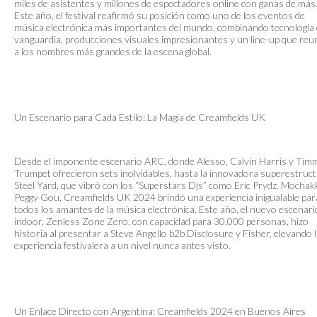
miles de asistentes y millones de espectadores online con ganas de más
Este año, el festival reafirmó su posición como uno de los eventos de
música electrónica más importantes del mundo, combinando tecnología
vanguardia, producciones visuales impresionantes y un line-up que reu
a los nombres más grandes de la escena global.
Un Escenario para Cada Estilo: La Magia de Creamfields UK
Desde el imponente escenario ARC, donde Alesso, Calvin Harris y Tim
Trumpet ofrecieron sets inolvidables, hasta la innovadora superestruc
Steel Yard, que vibró con los “Superstars Djs” como Eric Prydz, Mochak
Peggy Gou, Creamfields UK 2024 brindó una experiencia inigualable par
todos los amantes de la música electrónica. Este año, el nuevo escenari
indoor, Zenless Zone Zero, con capacidad para 30,000 personas, hizo
historia al presentar a Steve Angello b2b Disclosure y Fisher, elevando 
experiencia festivalera a un nivel nunca antes visto.
Un Enlace Directo con Argentina: Creamfields 2024 en Buenos Aires