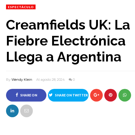
ESPECTÁCULO
Creamfields UK: La
Fiebre Electrónica
Llega a Argentina
By
Wendy Klein
At agosto 28, 2024
0
SHARE ON
SHARE ON TWITTER
FACEBOOK