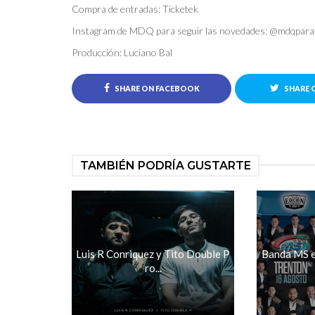
Compra de entradas: Ticketek
Instagram de MDQ para seguir las novedades: @mdqpara
Producción: Luciano Bal
SHARE ON FACEBOOK
SHARE 
TAMBIÉN PODRÍA GUSTARTE
Luis R Conriquez y Tito Double P
Banda MS e
ro...