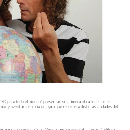
Q para todo el mundo", presentan su primera obra teatral en el
or y aventura, e inicia una gira que recorrerá distintas ciudades del
 hermanos Eugenio y Culini Weinbaum, se presentará en el Auditorio