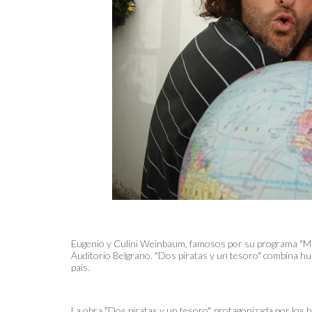
Eugenio y Culini Weinbaum, famosos por su programa "MD
Auditorio Belgrano. "Dos piratas y un tesoro" combina hum
país.
La obra "Dos piratas y un tesoro", protagonizada por los