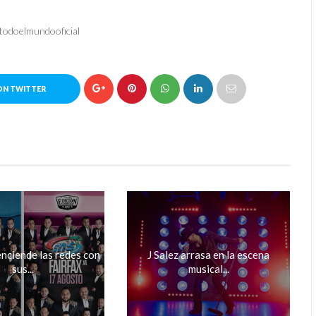
todoelmundooficial
ON TWITTER
nciende las redes con
J Salez arrasa en la escena
sus...
musical...