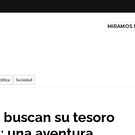
MIRAMOS 
olitica
Sociedad
i buscan su tesoro
: una aventura