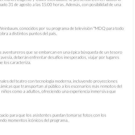
ábado 31 de agosto a las 15:00 horas. Además, con posibilidad de una
s Weinbaum, conocidos por su programa de televisión "MDQ para todo
obra a distintos puntos del país.
 dos aventureros que se embarcan en una épica búsqueda de un tesoro
ravesía, deberán enfrentar desafíos inesperados, viajar por lugares
e los caracteriza.
nales del teatro con tecnología moderna, incluyendo proyecciones
námicas que transportan al público a los escenarios más remotos del
a niños como a adultos, ofreciendo una experiencia inmersiva que
espacio para que los asistentes puedan tomarse fotos con los
ando momentos icónicos del programa.