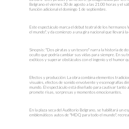
Belgrano el viernes 30 de agosto a las 21:00 horas y el s
función adicional el domingo 1 de septiembre.
Este espectáculo marca el debut teatral de los hermano
el mundo", y da comienzo a una gira nacional que llevará la 
Sinopsis: "Dos piratas y un tesoro" narra la historia de
oculto que podría cambiar sus vidas para siempre. En su t
exóticos y superar obstáculos con el ingenio y el humor qu
Efectos y producción: La obra combina elementos tradicio
visuales, efectos de sonido envolvente y escenografías di
mundo. El espectáculo está diseñado para cautivar tanto 
promete risas, sorpresas y momentos emocionantes.
En la plaza seca del Auditorio Belgrano, se habilitará un 
emblemáticos autos de "MDQ para todo el mundo", recre