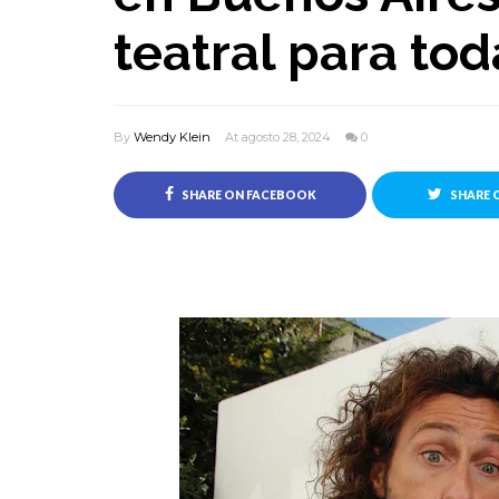
teatral para tod
By
Wendy Klein
At agosto 28, 2024
0
SHARE ON FACEBOOK
SHARE 