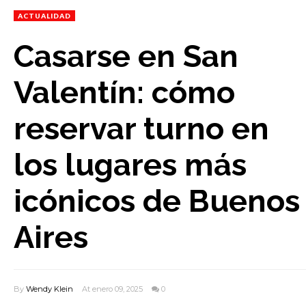
ACTUALIDAD
Casarse en San
Valentín: cómo
reservar turno en
los lugares más
icónicos de Buenos
Aires
By
Wendy Klein
At enero 09, 2025
0