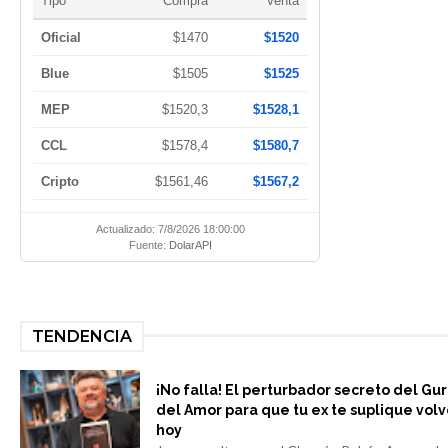
Tipo
Compra
Venta
Oficial
$1470
$1520
Blue
$1505
$1525
MEP
$1520,3
$1528,1
CCL
$1578,4
$1580,7
Cripto
$1561,46
$1567,2
Actualizado: 7/8/2026 18:00:00
Fuente:
DolarAPI
TENDENCIA
¡No falla! El perturbador secreto del Gu
del Amor para que tu ex te suplique volv
hoy