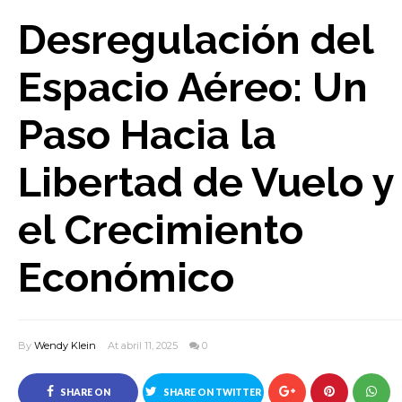
Desregulación del
Espacio Aéreo: Un
Paso Hacia la
Libertad de Vuelo y
el Crecimiento
Económico
By
Wendy Klein
At abril 11, 2025
0
SHARE ON
SHARE ON TWITTER