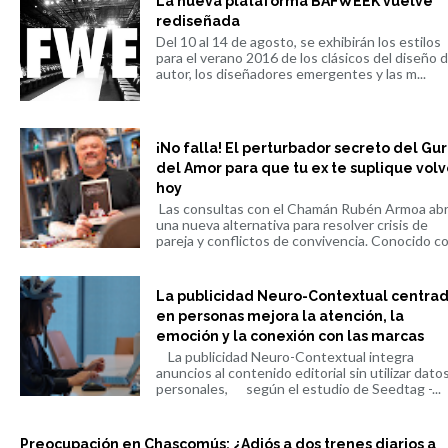
La nueva plataforma BAFWEEK vuelve
rediseñada
Del 10 al 14 de agosto, se exhibirán los estilos
para el verano 2016 de los clásicos del diseño 
autor, los diseñadores emergentes y las m...
¡No falla! El perturbador secreto del Gu
del Amor para que tu ex te suplique volv
hoy
Las consultas con el Chamán Rubén Armoa ab
una nueva alternativa para resolver crisis de
pareja y conflictos de convivencia. Conocido co.
La publicidad Neuro-Contextual centra
en personas mejora la atención, la
emoción y la conexión con las marcas
La publicidad Neuro-Contextual integra
anuncios al contenido editorial sin utilizar dato
personales, según el estudio de Seedtag -...
Preocupación en Chascomús: ¿Adiós a dos trenes diarios a