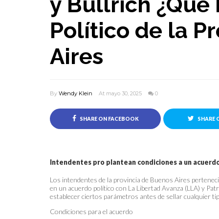
y Bullrich ¿Qué
Político de la P
Aires
By
Wendy Klein
At mayo 30, 2025
0
SHARE ON FACEBOOK
SHARE 
Intendentes pro plantean condiciones a un acuerd
Los intendentes de la provincia de Buenos Aires pertenec
en un acuerdo político con La Libertad Avanza (LLA) y Patr
establecer ciertos parámetros antes de sellar cualquier tip
Condiciones para el acuerdo