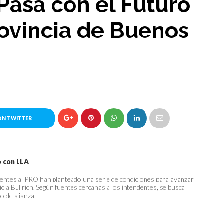
 Pasa con el Futuro
rovincia de Buenos
ON TWITTER
o con LLA
ientes al PRO han planteado una serie de condiciones para avanzar
icia Bullrich. Según fuentes cercanas a los intendentes, se busca
o de alianza.