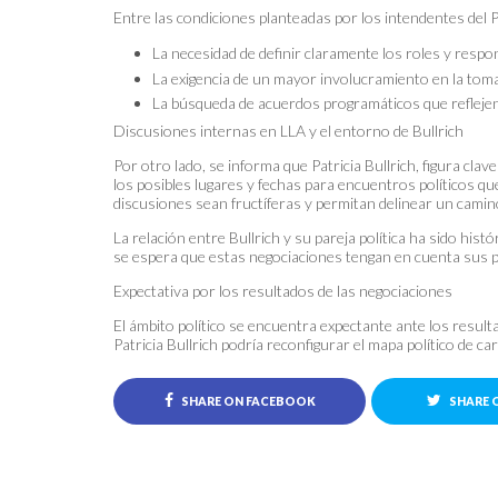
Entre las condiciones planteadas por los intendentes del
La necesidad de definir claramente los roles y respo
La exigencia de un mayor involucramiento en la toma 
La búsqueda de acuerdos programáticos que reflejen 
Discusiones internas en LLA y el entorno de Bullrich
Por otro lado, se informa que Patricia Bullrich, figura cla
los posibles lugares y fechas para encuentros políticos q
discusiones sean fructíferas y permitan delinear un camin
La relación entre Bullrich y su pareja política ha sido histó
se espera que estas negociaciones tengan en cuenta sus p
Expectativa por los resultados de las negociaciones
El ámbito político se encuentra expectante ante los resul
Patricia Bullrich podría reconfigurar el mapa político de car
SHARE ON FACEBOOK
SHARE 