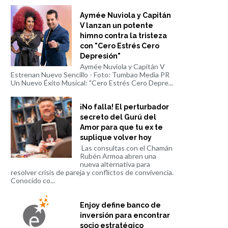
Aymée Nuviola y Capitán
V lanzan un potente
himno contra la tristeza
con "Cero Estrés Cero
Depresión"
Aymée Nuviola y Capitán V
Estrenan Nuevo Sencillo - Foto: Tumbao Media PR
Un Nuevo Éxito Musical: "Cero Estrés Cero Depre...
¡No falla! El perturbador
secreto del Gurú del
Amor para que tu ex te
suplique volver hoy
Las consultas con el Chamán
Rubén Armoa abren una
nueva alternativa para
resolver crisis de pareja y conflictos de convivencia.
Conocido co...
Enjoy define banco de
inversión para encontrar
socio estratégico