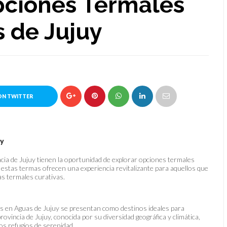
pciones Termales
 de Jujuy
ON TWITTER
uy
ncia de Jujuy tienen la oportunidad de explorar opciones termales
 estas termas ofrecen una experiencia revitalizante para aquellos que
as termales curativas.
as en Aguas de Jujuy se presentan como destinos ideales para
ovincia de Jujuy, conocida por su diversidad geográfica y climática,
s refugios de serenidad.