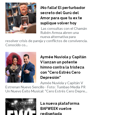
¡No falla! El perturbador
secreto del Gurú del
Amor para que tu ex te
suplique volver hoy
Las consultas con el Chamán
Rubén Armoa abren una
nueva alternativa para
resolver crisis de pareja y conflictos de convivencia.
Conocido co...
Aymée Nuviola y Capitán
V lanzan un potente
himno contra la tristeza
con "Cero Estrés Cero
Depresión"
Aymée Nuviola y Capitán V
Estrenan Nuevo Sencillo - Foto: Tumbao Media PR
Un Nuevo Éxito Musical: "Cero Estrés Cero Depre...
La nueva plataforma
BAFWEEK vuelve
rediseñada