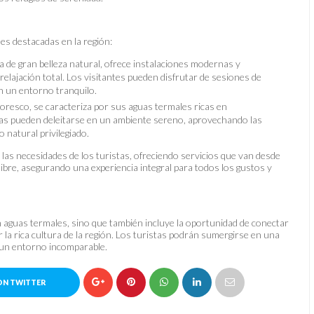
es destacadas en la región:
ea de gran belleza natural, ofrece instalaciones modernas y
relajación total. Los visitantes pueden disfrutar de sesiones de
n un entorno tranquilo.
ntoresco, se caracteriza por sus aguas termales ricas en
istas pueden deleitarse en un ambiente sereno, aprovechando las
 natural privilegiado.
as necesidades de los turistas, ofreciendo servicios que van desde
libre, asegurando una experiencia integral para todos los gustos y
en aguas termales, sino que también incluye la oportunidad de conectar
r la rica cultura de la región. Los turistas podrán sumergirse en una
n un entorno incomparable.
ON TWITTER