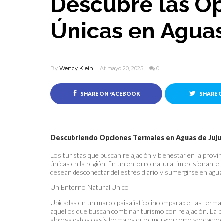
Descubre las O
Únicas en Aguas
By
Wendy Klein
At mayo 20, 2025
0
SHARE ON FACEBOOK
SHARE 
Descubriendo Opciones Termales en Aguas de Juj
Los turistas que buscan relajación y bienestar en la provi
únicas en la región. En un entorno natural impresionante,
desean desconectar del estrés diario y sumergirse en agu
Un Entorno Natural Único
Ubicadas en un marco paisajístico incomparable, las term
aquellos que buscan combinar turismo con relajación. La pr
alberga estos oasis termales que emergen como verdadero