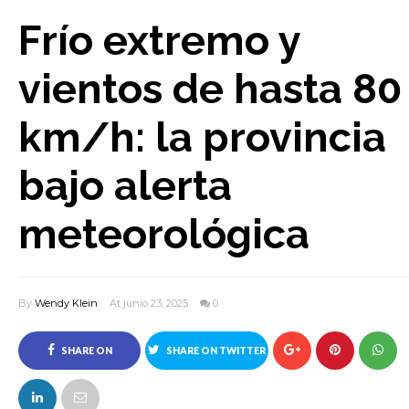
Frío extremo y
vientos de hasta 80
km/h: la provincia
bajo alerta
meteorológica
By
Wendy Klein
At junio 23, 2025
0
SHARE ON
SHARE ON TWITTER
FACEBOOK