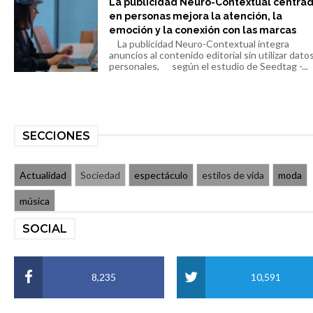
La publicidad Neuro-Contextual centra
en personas mejora la atención, la
emoción y la conexión con las marcas
La publicidad Neuro-Contextual integra
anuncios al contenido editorial sin utilizar dato
personales, según el estudio de Seedtag -...
SECCIONES
Actualidad
Sociedad
espectáculo
estilos de vida
moda
música
SOCIAL
8,235
10,591