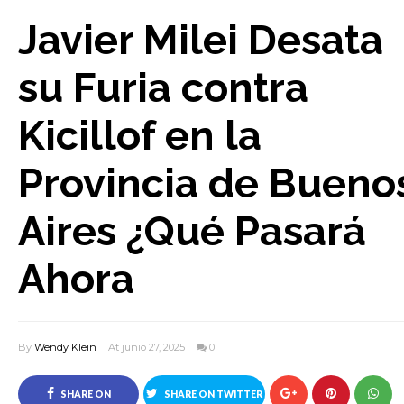
Javier Milei Desata
su Furia contra
Kicillof en la
Provincia de Bueno
Aires ¿Qué Pasará
Ahora
By
Wendy Klein
At junio 27, 2025
0
SHARE ON
SHARE ON TWITTER