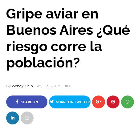
Gripe aviar en
Buenos Aires ¿Qué
riesgo corre la
población?
By
Wendy Klein
At julio 17, 2025
0
SHARE ON
SHARE ON TWITTER
FACEBOOK