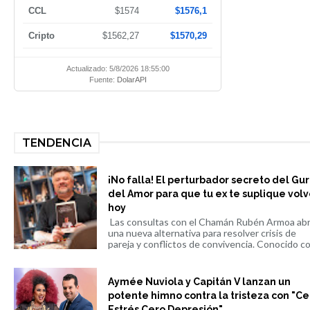
CCL
$1574
$1576,1
Cripto
$1562,27
$1570,29
Actualizado: 5/8/2026 18:55:00
Fuente:
DolarAPI
TENDENCIA
¡No falla! El perturbador secreto del Gu
del Amor para que tu ex te suplique volv
hoy
Las consultas con el Chamán Rubén Armoa ab
una nueva alternativa para resolver crisis de
pareja y conflictos de convivencia. Conocido co.
Aymée Nuviola y Capitán V lanzan un
potente himno contra la tristeza con "Ce
Estrés Cero Depresión"