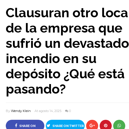
Clausuran otro loca
de la empresa que
sufrió un devastado
incendio en su
depósito ¿Qué está
pasando?
By
Wendy Klein
At agosto 14, 2025
0
SHARE ON
SHARE ON TWITTER