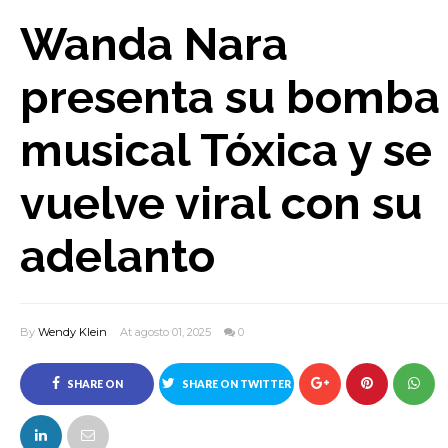
Wanda Nara
presenta su bomba
musical Tóxica y se
vuelve viral con su
adelanto
By
Wendy Klein
At agosto 01, 2025
0
SHARE ON
SHARE ON TWITTER
FACEBOOK