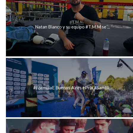
Natan Bianco y su equipo #T.M.M se ...
#FórmulaE Buenos Aires ePrix #SamBi...