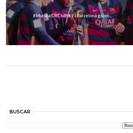
#MundialDeClubes El Barcelona goleó...
BUSCAR