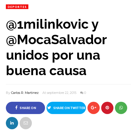
DEPORTES
@1milinkovic y
@MocaSalvador
unidos por una
buena causa
By
Carlos R. Martinez
At septiembre 22, 2015
0
SHARE ON
SHARE ON TWITTER
FACEBOOK