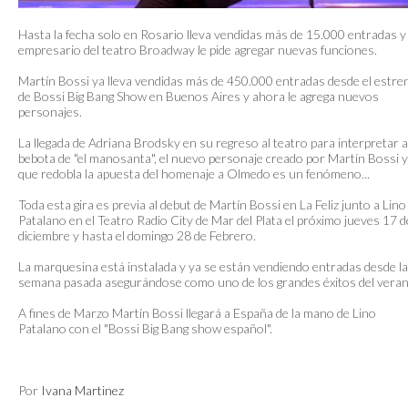
Hasta la fecha solo en Rosario lleva vendidas más de 15.000 entradas y 
empresario del teatro Broadway le pide agregar nuevas funciones.
Martín Bossi ya lleva vendidas más de 450.000 entradas desde el estre
de Bossi Big Bang Show en Buenos Aires y ahora le agrega nuevos
personajes.
La llegada de Adriana Brodsky en su regreso al teatro para interpretar a
bebota de "el manosanta", el nuevo personaje creado por Martín Bossi y
que redobla la apuesta del homenaje a Olmedo es un fenómeno...
Toda esta gira es previa al debut de Martín Bossi en La Feliz junto a Lino
Patalano en el Teatro Radio City de Mar del Plata el próximo jueves 17 d
diciembre y hasta el domingo 28 de Febrero.
La marquesina está instalada y ya se están vendiendo entradas desde la
semana pasada asegurándose como uno de los grandes éxitos del veran
A fines de Marzo Martín Bossi llegará a España de la mano de Lino
Patalano con el "Bossi Big Bang show español".
Por
Ivana Martinez