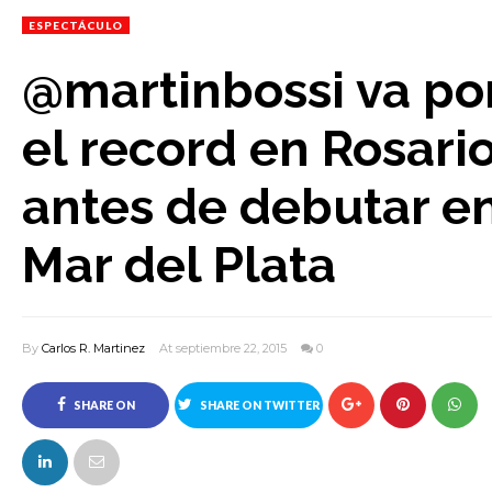
ESPECTÁCULO
@martinbossi va po
el record en Rosari
antes de debutar e
Mar del Plata
By
Carlos R. Martinez
At septiembre 22, 2015
0
SHARE ON
SHARE ON TWITTER
FACEBOOK