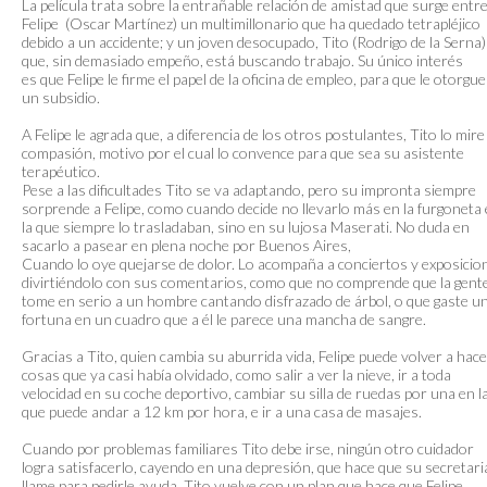
La película trata sobre la entrañable relación de amistad que surge entr
Felipe (Oscar Martínez) un multimillonario que ha quedado tetrapléjico
debido a un accidente; y un joven desocupado, Tito (Rodrigo de la Serna)
que, sin demasiado empeño, está buscando trabajo. Su único interés
es que Felipe le firme el papel de la oficina de empleo, para que le otorgu
un subsidio.
A Felipe le agrada que, a diferencia de los otros postulantes, Tito lo mire
compasión, motivo por el cual lo convence para que sea su asistente
terapéutico.
Pese a las dificultades Tito se va adaptando, pero su impronta siempre
sorprende a Felipe, como cuando decide no llevarlo más en la furgoneta
la que siempre lo trasladaban, sino en su lujosa Maserati. No duda en
sacarlo a pasear en plena noche por Buenos Aires,
Cuando lo oye quejarse de dolor. Lo acompaña a conciertos y exposicio
divirtiéndolo con sus comentarios, como que no comprende que la gent
tome en serio a un hombre cantando disfrazado de árbol, o que gaste u
fortuna en un cuadro que a él le parece una mancha de sangre.
Gracias a Tito, quien cambia su aburrida vida, Felipe puede volver a hac
cosas que ya casi había olvidado, como salir a ver la nieve, ir a toda
velocidad en su coche deportivo, cambiar su silla de ruedas por una en l
que puede andar a 12 km por hora, e ir a una casa de masajes.
Cuando por problemas familiares Tito debe irse, ningún otro cuidador
logra satisfacerlo, cayendo en una depresión, que hace que su secretari
llame para pedirle ayuda, Tito vuelve con un plan que hace que Felipe