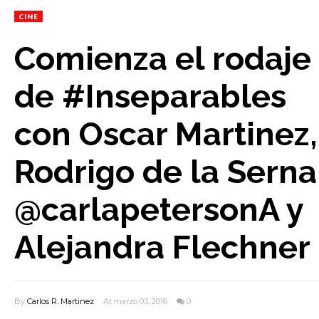
CINE
Comienza el rodaje
de #Inseparables
con Oscar Martinez,
Rodrigo de la Serna
@carlapetersonA y
Alejandra Flechner
By
Carlos R. Martinez
At marzo 03, 2016
0