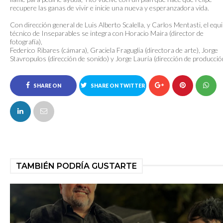
recupere las ganas de vivir e inicie una nueva y esperanzadora vida.
Con dirección general de Luis Alberto Scalella, y Carlos Mentasti, el equ
técnico de Inseparables se integra con Horacio Maira (director de
fotografía),
Federico Ribares (cámara), Graciela Fraguglia (directora de arte), Jorge
Stavropulos (dirección de sonido) y Jorge Lauría (dirección de producció
SHARE ON
SHARE ON TWITTER
FACEBOOK
TAMBIÉN PODRÍA GUSTARTE