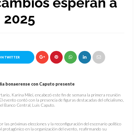
cambios esperan a
n 2025
ON TWITTER
paña bonaerense con Caputo presente
rtario, Karina Milei, encabezó este fin de semana la primera reunión
 evento contó con la presencia de figuras destacadas del oficialismo,
del Banco Central, Luis Caputo.
r las próximas elecciones y la reconfiguración del escenario político
ol protagónico en la organización del evento, reafirmando su