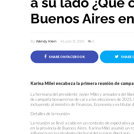
a su lado ¿Qué 
Buenos Aires e
By
Wendy Klein
At julio 31, 2025
0
SHARE ON FACEBOOK
SHARE 
Karina Milei encabeza la primera reunión de cam
La hermana del presidente Javier Milei y armadora del libe
de campaña bonaerense de cara a las elecciones de 2025. El
incluyendo al ministro de Finanzas, Economía y ex titular 
Detalles de la reunión
La reunión se llevó a cabo en un contexto de expectativa po
en la provincia de Buenos Aires. Karina Milei asumió un r
influencia en la estrategia electoral del espacio libertario.