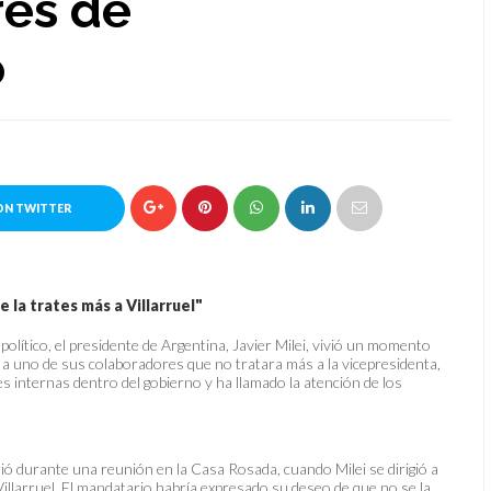
es de
o
ON TWITTER
la trates más a Villarruel"
olítico, el presidente de Argentina, Javier Milei, vivió un momento
 uno de sus colaboradores que no tratara más a la vicepresidenta,
nes internas dentro del gobierno y ha llamado la atención de los
rió durante una reunión en la Casa Rosada, cuando Milei se dirigió a
illarruel. El mandatario habría expresado su deseo de que no se la