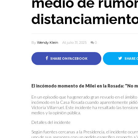
medio de rumor
distanciamient
By
Wendy Klein
At julio 31, 2025
0
SHARE ON FACEBOOK
SHARE 
El incómodo momento de Milei en la Rosada: "No me 
En un episodio que ha generado gran revuelo en el ámbito p
incómodo en la Casa Rosada cuando aparentemente pidió a
Victoria Villarruel. Este incidente ha resaltado las tensio
medios y la opinión pública.
Detalles del incidente
Según fuentes cercanas a la Presidencia, el incidente ocur
uno de sus asesores con un pedido específico respecto a V