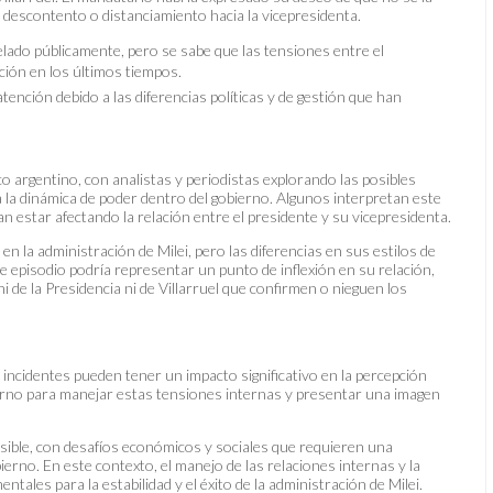
 descontento o distanciamiento hacia la vicepresidenta.
velado públicamente, pero se sabe que las tensiones entre el
ción en los últimos tiempos.
 atención debido a las diferencias políticas y de gestión que han
co argentino, con analistas y periodistas explorando las posibles
a la dinámica de poder dentro del gobierno. Algunos interpretan este
 estar afectando la relación entre el presidente y su vicepresidenta.
 en la administración de Milei, pero las diferencias en sus estilos de
ste episodio podría representar un punto de inflexión en su relación,
i de la Presidencia ni de Villarruel que confirmen o nieguen los
 incidentes pueden tener un impacto significativo en la percepción
obierno para manejar estas tensiones internas y presentar una imagen
sible, con desafíos económicos y sociales que requieren una
ierno. En este contexto, el manejo de las relaciones internas y la
tales para la estabilidad y el éxito de la administración de Milei.