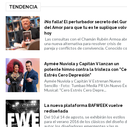
TENDENCIA
¡No falla! El perturbador secreto del Gu
del Amor para que tu ex te suplique volv
hoy
Las consultas con el Chamán Rubén Armoa ab
una nueva alternativa para resolver crisis de
pareja y conflictos de convivencia. Conocido co.
Aymée Nuviola y Capitán V lanzan un
potente himno contra la tristeza con "Ce
Estrés Cero Depresión"
Aymée Nuviola y Capitán V Estrenan Nuevo
Sencillo - Foto: Tumbao Media PR Un Nuevo Éx
Musical: "Cero Estrés Cero Depre...
La nueva plataforma BAFWEEK vuelve
rediseñada
Del 10 al 14 de agosto, se exhibirán los estilos
para el verano 2016 de los clásicos del diseño 
autor, los diseñadores emergentes y las m...