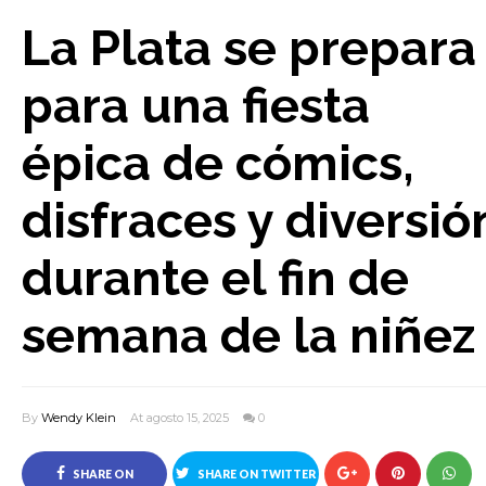
La Plata se prepara
para una fiesta
épica de cómics,
disfraces y diversió
durante el fin de
semana de la niñez
By
Wendy Klein
At agosto 15, 2025
0
SHARE ON
SHARE ON TWITTER