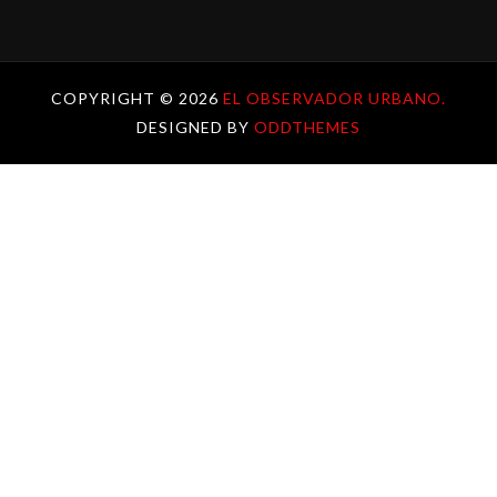
COPYRIGHT ©
2026
EL OBSERVADOR URBANO.
DESIGNED BY
ODDTHEMES